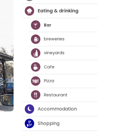
Eating & drinking
Bar
breweries
vineyards
Cafe
Pizza
Restaurant
Accommodation
Shopping