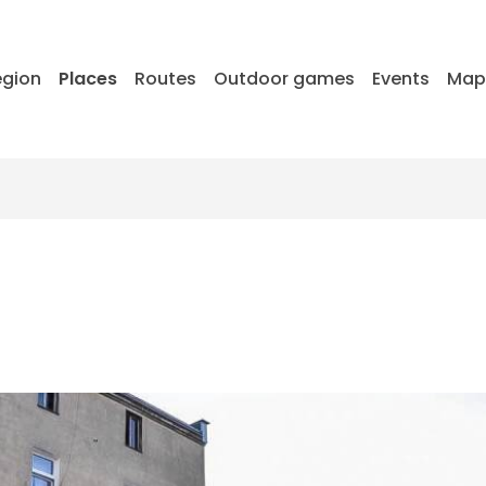
egion
Places
Routes
Outdoor games
Events
Ma