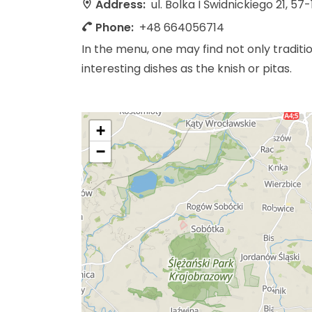
Address:
ul. Bolka I Świdnickiego 21, 57-
Phone:
+48 664056714
In the menu, one may find not only tradit
interesting dishes as the knish or pitas.
+
−