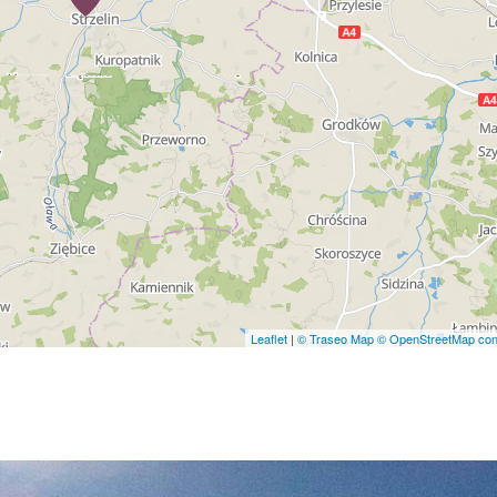
Leaflet
|
© Traseo Map
© OpenStreetMap cont