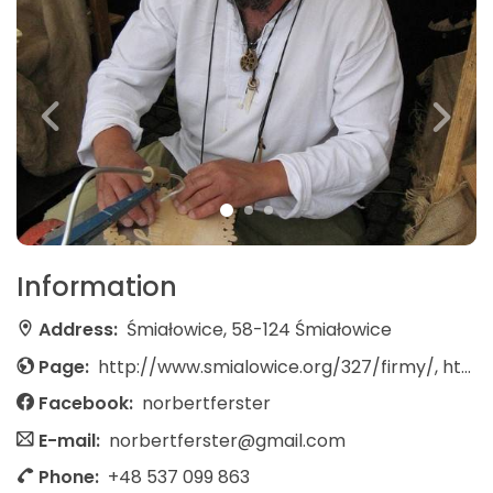
Information
Address:
Śmiałowice, 58-124 Śmiałowice
Page:
http://www.smialowice.org/327/firmy/, http://napisyzdrewna.jimdo.com/galeria/
Facebook:
norbertferster
E-mail:
norbertferster@gmail.com
Phone:
+48 537 099 863