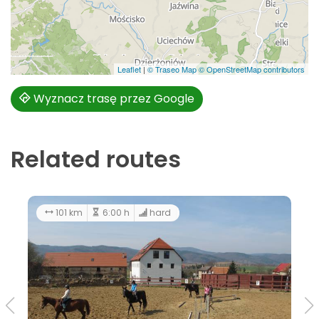
Leaflet
|
© Traseo Map
© OpenStreetMap contributors
Wyznacz trasę przez Google
Related routes
101 km
6:00 h
hard