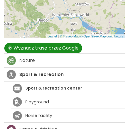
Leaflet
|
© Traseo Map
© OpenStreetMap contributors
Wyznacz trasę przez Google
Nature
Sport & recreation
Sport & recreation center
Playground
Horse facility