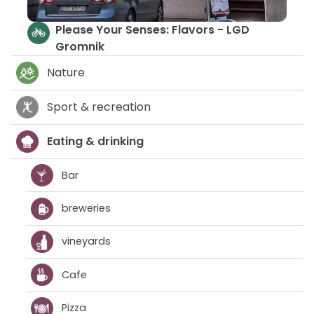
Please Your Senses: Flavors - LGD
Gromnik
Nature
Sport & recreation
Eating & drinking
Bar
breweries
vineyards
Cafe
Pizza