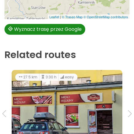
Leaflet
|
© Traseo Map
© OpenStreetMap contributors
Wyznacz trasę przez Google
Related routes
27.5 km
3:30 h
easy