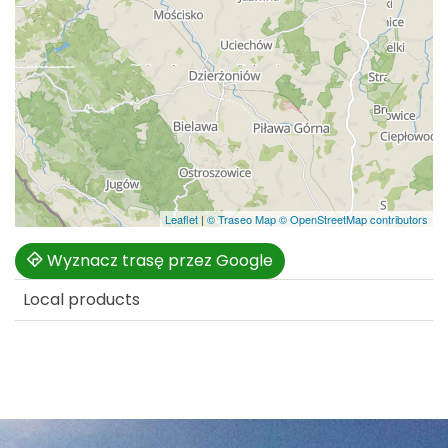
Leaflet
|
© Traseo Map
© OpenStreetMap contributors
Wyznacz trasę przez Google
Local products