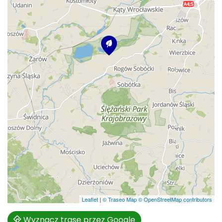
Leaflet
|
© Traseo Map
© OpenStreetMap contributors
Wyznacz trasę przez Google