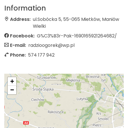
Information
Address:
ul.Sobócka 5, 55-065 Mietków, Maniów
Wielki
Facebook:
G%C3%B3r-Pak-1690165921264682/
E-mail:
radzioogorek@wp.pl
Phone:
574 177 942
+
−