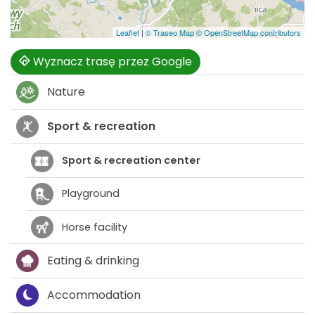
Leaflet
|
© Traseo Map
© OpenStreetMap contributors
Wyznacz trasę przez Google
Nature
Sport & recreation
Sport & recreation center
Playground
Horse facility
Eating & drinking
Accommodation