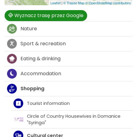
Leaflet
|
© Traseo Map
© OpenStreetMap contributors
Wyznacz trasę przez Google
Nature
Sport & recreation
Eating & drinking
Accommodation
Shopping
Tourist information
Circle of Country Housewives in Domanice
"Syringa"
Cultural center