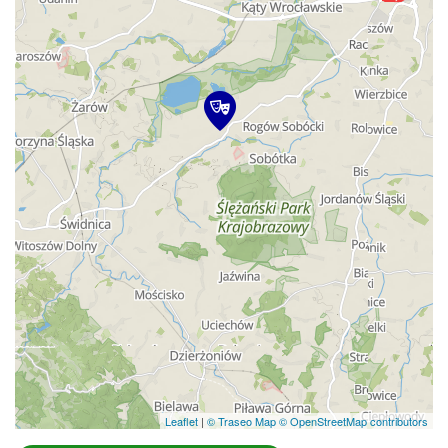
Leaflet
|
© Traseo Map
© OpenStreetMap contributors