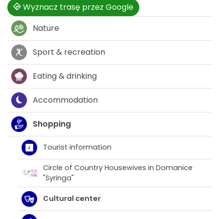
Wyznacz trasę przez Google
Nature
Sport & recreation
Eating & drinking
Accommodation
Shopping
Tourist information
Circle of Country Housewives in Domanice
"Syringa"
Cultural center