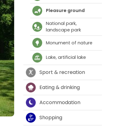
Pleasure ground
National park,
landscape park
Monument of nature
Lake, artificial lake
Sport & recreation
Eating & drinking
Accommodation
Shopping