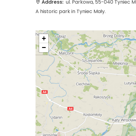
Address:
ul. Parkowa, 55-040 Tyniec M
A historic park in Tyniec Mały.
+
−