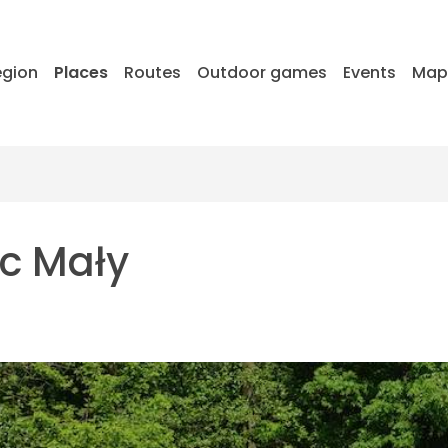
egion
Places
Routes
Outdoor games
Events
Ma
ec Mały