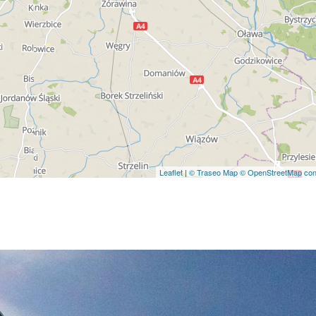
Leaflet
|
© Traseo Map
© OpenStreetMap cont