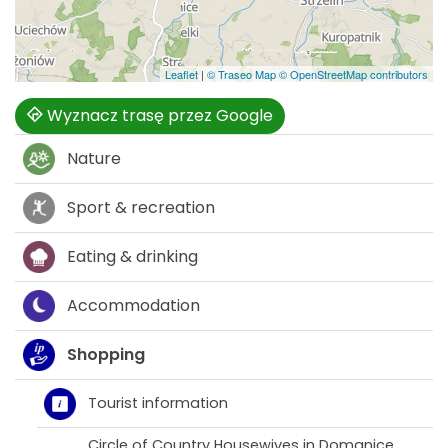
Leaflet
|
© Traseo Map
© OpenStreetMap contributors
Wyznacz trasę przez Google
Nature
Sport & recreation
Eating & drinking
Accommodation
Shopping
Tourist information
Circle of Country Housewives in Domanice