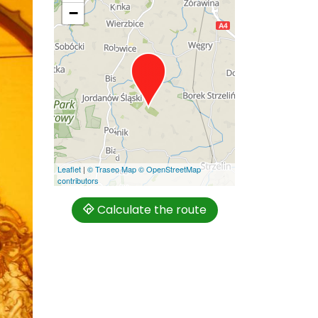
−
Leaflet
|
© Traseo Map
© OpenStreetMap
contributors
Calculate the route