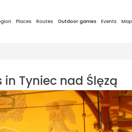
egion
Places
Routes
Outdoor games
Events
Ma
s in Tyniec nad Ślęzą