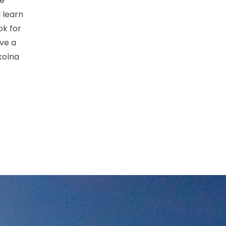
be
 learn
ok for
ive a
zkolna