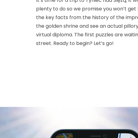
It’s time for a trip to Tyniec nad Ślęzą; it 
plenty to do so we promise you won’t get 
the key facts from the history of the impre
the golden shrine and see an actual pillor
virtual diploma. The first puzzles are wait
street. Ready to begin? Let’s go!