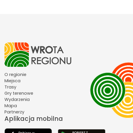
O regionie
Miejsca
Trasy
Gry terenowe
Wydarzenia
Mapa
Partnerzy
Aplikacja mobilna