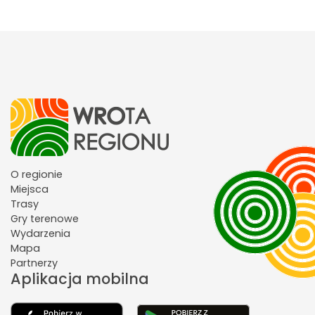
O regionie
Miejsca
Trasy
Gry terenowe
Wydarzenia
Mapa
Partnerzy
Aplikacja mobilna