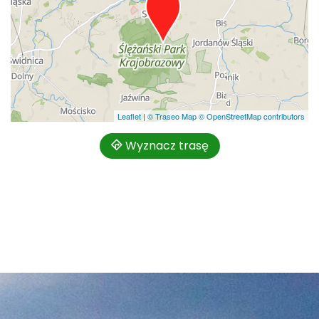
Leaflet
|
© Traseo Map
© OpenStreetMap contributors
Wyznacz trasę