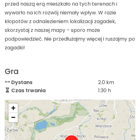
przed naszą erą mieszkało na tych terenach i
wywarło na ich rozwój niemały wpływ. W razie
kłopotów z odnalezieniem lokalizacji zagadek,
skorzystaj z naszej mapy – sporo może
podpowiedzieć. Nie przedłużajmy więcej i ruszajmy po
zagadki!
Gra
Dystans
2.0 km
Czas trwania
1:30 h
+
−