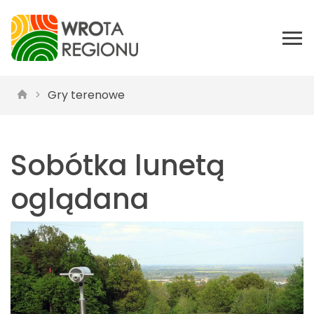
Gry terenowe
Sobótka lunetą
oglądana