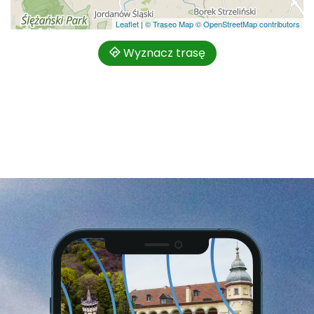
Leaflet
|
© Traseo Map
© OpenStreetMap contributors
Wyznacz trasę