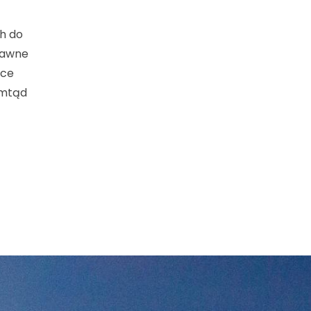
h do
rawne
ące
amtąd