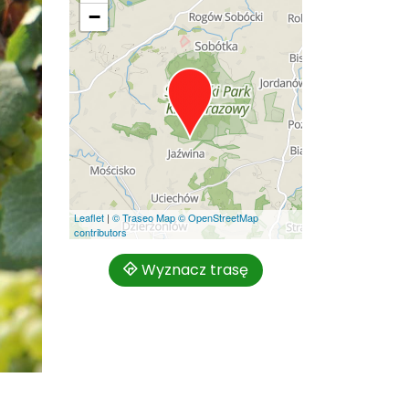
−
Leaflet
|
© Traseo Map
© OpenStreetMap
contributors
Wyznacz trasę