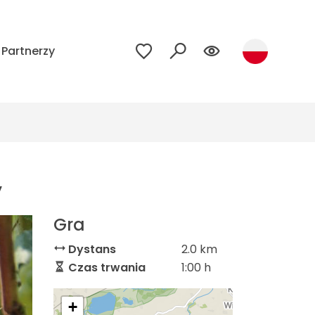
Partnerzy
y
Gra
Dystans
2.0 km
Czas trwania
1:00 h
+