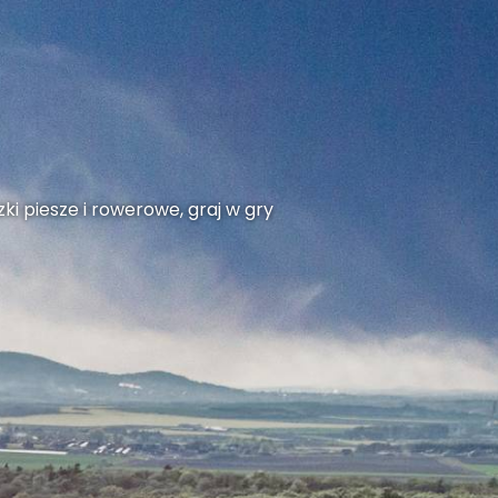
ki piesze i rowerowe, graj w gry