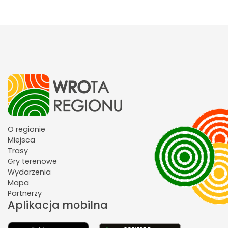
O regionie
Miejsca
Trasy
Gry terenowe
Wydarzenia
Mapa
Partnerzy
Aplikacja mobilna