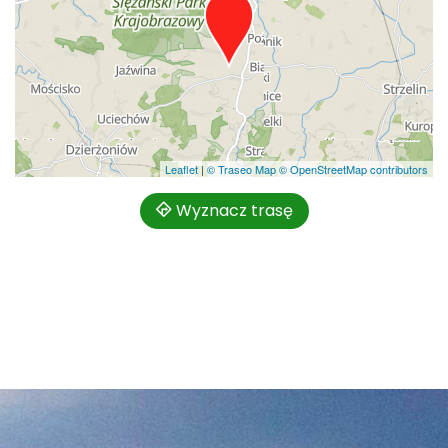
Leaflet
|
© Traseo Map
© OpenStreetMap contributors
Wyznacz trasę