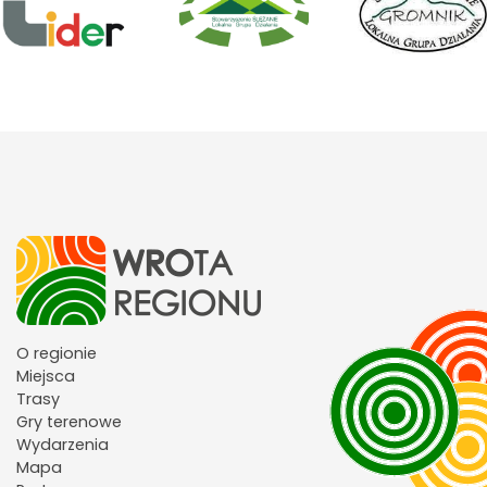
O regionie
Miejsca
Trasy
Gry terenowe
Wydarzenia
Mapa