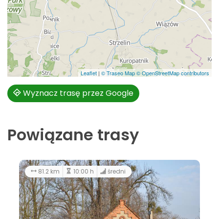
Leaflet
|
© Traseo Map
© OpenStreetMap contributors
Wyznacz trasę przez Google
Powiązane trasy
259 km
12:00 h