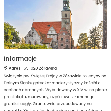
Informacje
Adres:
55-020 Żórawina
Świątynia pw. Świętej Trójcy w Żórawinie to jedyny na
Dolnym Śląsku gotycko-manierystyczny kościół o
cechach obronnych. Wybudowany w XIV w. na planie
prostokąta, murowany, częściowo z łamanego
granitu i cegły. Gruntownie przebudowany na
początku XVII w. z fundacji radcy carskiego Adama