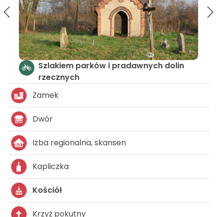
lin
W poszukiwaniu pereł renesansu,
baroku, klasycyzmu
Zamek
Dwór
Izba regionalna, skansen
Kapliczka
Kościół
Krzyż pokutny