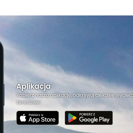
Aplikacja
Pobierz naszą aplikację, odkrywaj ciekawe wyciecz
terenowe!