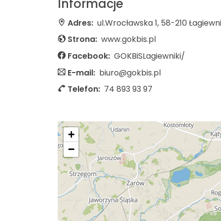
Informacje
Adres:
ul.Wrocławska 1, 58-210 Łagiewni
Strona:
www.gokbis.pl
Facebook:
GOKBiSLagiewniki/
E-mail:
biuro@gokbis.pl
Telefon:
74 893 93 97
+
−