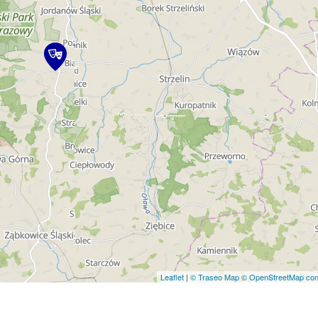
Leaflet
|
© Traseo Map
© OpenStreetMap cont