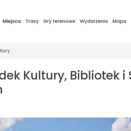
Miejsca
Trasy
Gry terenowe
Wydarzenia
Mapa
ltury
k Kultury, Bibliotek i
h