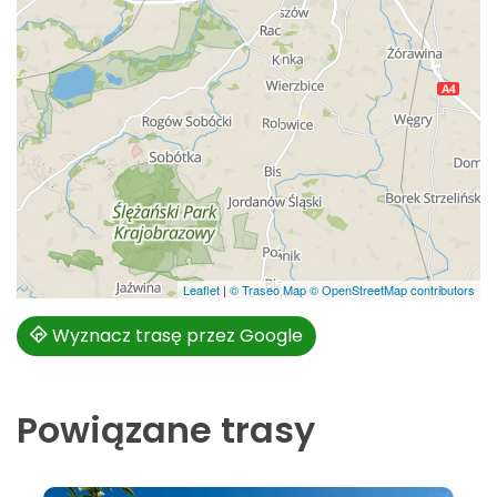
Leaflet
|
© Traseo Map
© OpenStreetMap contributors
Wyznacz trasę przez Google
Powiązane trasy