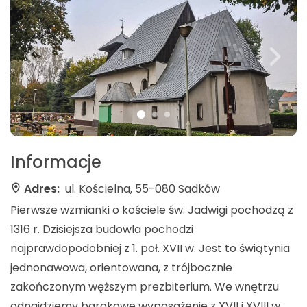
Informacje
Adres:
ul. Kościelna, 55-080 Sadków
Pierwsze wzmianki o kościele św. Jadwigi pochodzą z
1316 r. Dzisiejsza budowla pochodzi
najprawdopodobniej z 1. poł. XVII w. Jest to świątynia
jednonawowa, orientowana, z trójbocznie
zakończonym węższym prezbiterium. We wnętrzu
odnajdziemy barokowe wyposażenie z XVII i XVIII w.