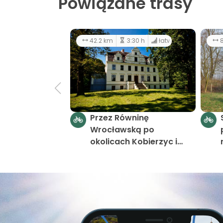
Powiązane trasy
42.2 km
3:30 h
łatwy
8
Przez Równinę
Wrocławską po
okolicach Kobierzyc i
Żórawiny