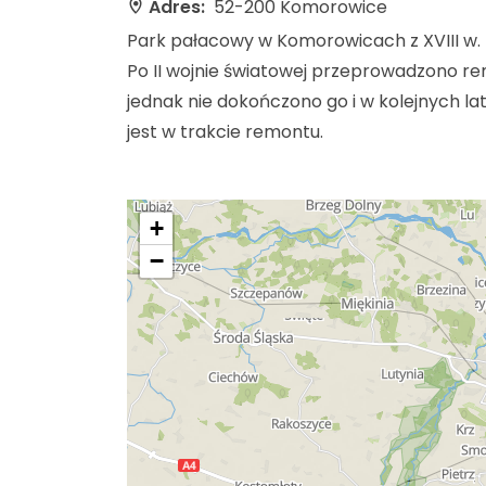
Adres:
52-200 Komorowice
Park pałacowy w Komorowicach z XVIII w. n
Po II wojnie światowej przeprowadzono 
jednak nie dokończono go i w kolejnych l
jest w trakcie remontu.
+
−