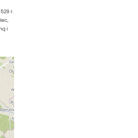
529 r.
iec,
ną i