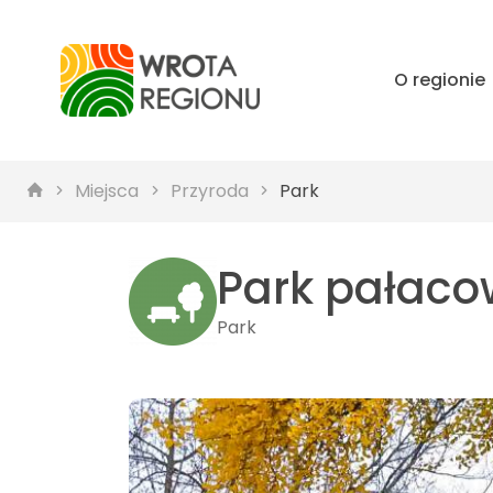
O regionie
Miejsca
Przyroda
Park
Park pałaco
Park