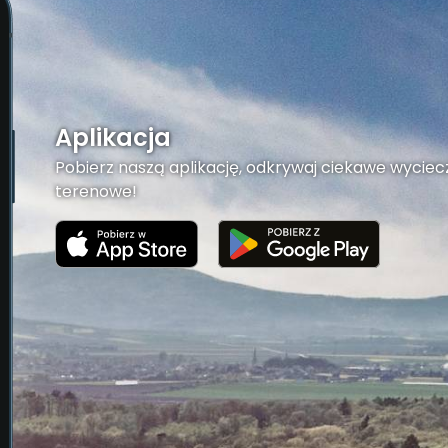
Aplikacja
Pobierz naszą aplikację, odkrywaj ciekawe wyciecz
terenowe!