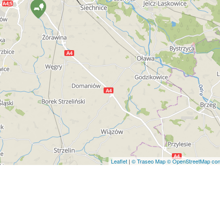
Leaflet
|
© Traseo Map
© OpenStreetMap cont