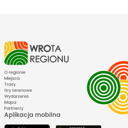
O regionie
Miejsca
Trasy
Gry terenowe
Wydarzenia
Mapa
Partnerzy
Aplikacja mobilna