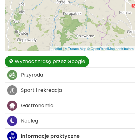
Leaflet
|
© Traseo Map
© OpenStreetMap contributors
Wyznacz trasę przez Google
Przyroda
Sport i rekreacja
Gastronomia
Nocleg
Informacje praktyczne