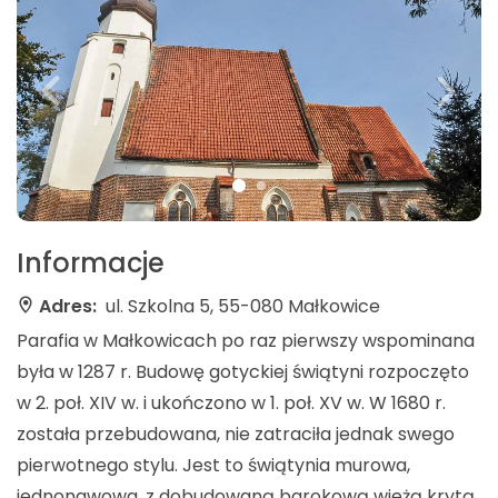
Informacje
Adres:
ul. Szkolna 5, 55-080 Małkowice
Parafia w Małkowicach po raz pierwszy wspominana
była w 1287 r. Budowę gotyckiej świątyni rozpoczęto
w 2. poł. XIV w. i ukończono w 1. poł. XV w. W 1680 r.
została przebudowana, nie zatraciła jednak swego
pierwotnego stylu. Jest to świątynia murowa,
jednonawowa, z dobudowaną barokową wieżą krytą