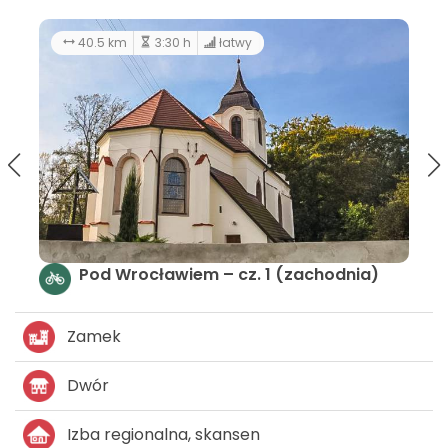
26.6 km
3:00 h
zachodnia)
Rowerowy spacer na łonie natury
Zamek
Dwór
Izba regionalna, skansen