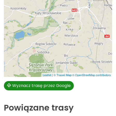
Leaflet
|
© Traseo Map
© OpenStreetMap contributors
Wyznacz trasę przez Google
Powiązane trasy