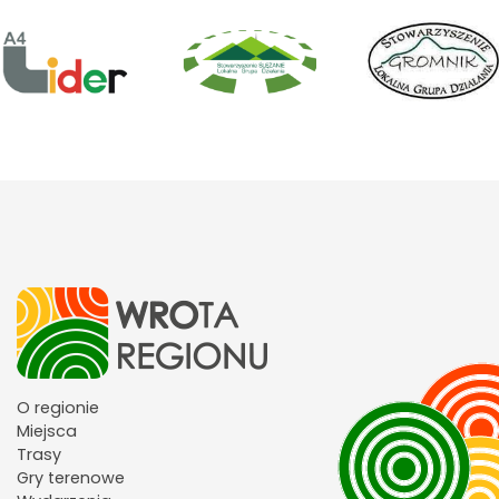
O regionie
Miejsca
Trasy
Gry terenowe