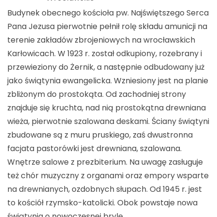
Budynek obecnego kościoła pw. Najświętszego Serca
Pana Jezusa pierwotnie pełnił rolę składu amunicji na
terenie zakładów zbrojeniowych na wrocławskich
Karłowicach. W 1923 r. został odkupiony, rozebrany i
przewieziony do Żernik, a następnie odbudowany już
jako świątynia ewangelicka. Wzniesiony jest na planie
zbliżonym do prostokąta. Od zachodniej strony
znajduje się kruchta, nad nią prostokątna drewniana
wieża, pierwotnie szalowana deskami. Ściany świątyni
zbudowane są z muru pruskiego, zaś dwustronna
facjata pastorówki jest drewniana, szalowana.
Wnętrze salowe z prezbiterium. Na uwagę zasługuje
też chór muzyczny z organami oraz empory wsparte
na drewnianych, ozdobnych słupach. Od 1945 r. jest
to kościół rzymsko-katolicki. Obok powstaje nowa
świątynia o nowoczesnej bryle.