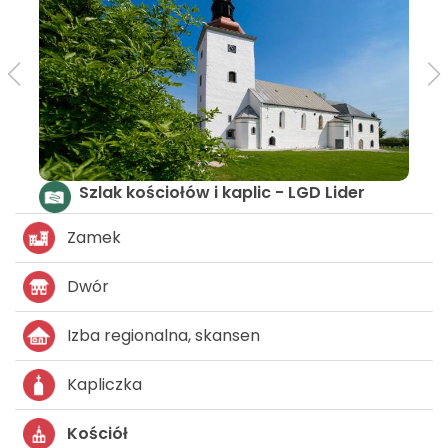
Szlak kościołów i kaplic - LGD Lider
Zamek
Dwór
Izba regionalna, skansen
Kapliczka
Kościół