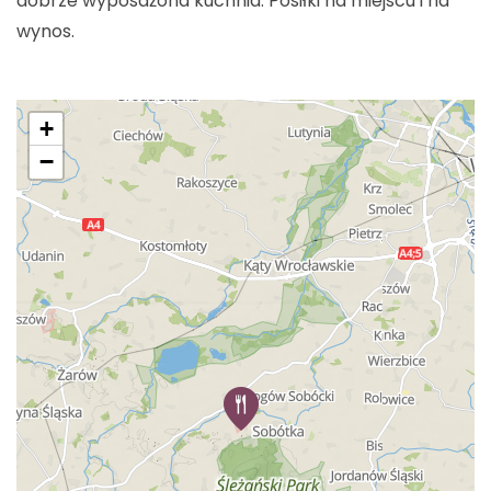
dobrze wyposażona kuchnia. Posiłki na miejscu i na
wynos.
+
−