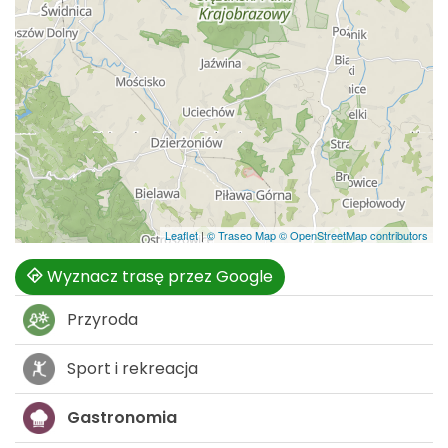
Leaflet
|
© Traseo Map
© OpenStreetMap contributors
Wyznacz trasę przez Google
Przyroda
Sport i rekreacja
Gastronomia