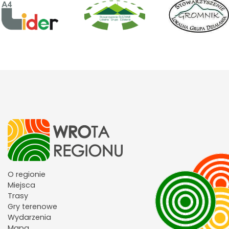
O regionie
Miejsca
Trasy
Gry terenowe
Wydarzenia
Mapa