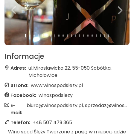
Informacje
Adres:
ul.Mirosławicka 22, 55-050 Sobótka,
Michałowice
Strona:
www.winospodslezy.pl
Facebook:
winospodslezy
E-
biuro@winospodslezy.pl, sprzedaz@winospodslezy.pl
mail:
Telefon:
+48 507 479 365
Wino spod Ślęży Tworzone z pasją w miejscu, gdzie