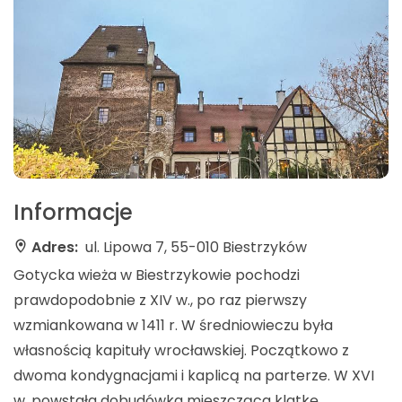
Informacje
Adres:
ul. Lipowa 7, 55-010 Biestrzyków
Gotycka wieża w Biestrzykowie pochodzi
prawdopodobnie z XIV w., po raz pierwszy
wzmiankowana w 1411 r. W średniowieczu była
własnością kapituły wrocławskiej. Początkowo z
dwoma kondygnacjami i kaplicą na parterze. W XVI
w. powstała dobudówka mieszcząca klatkę