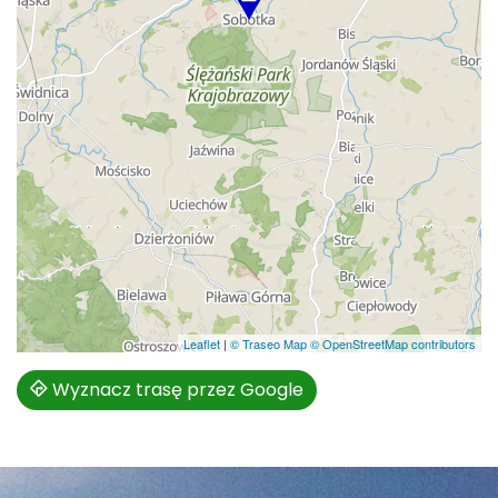
Leaflet
|
© Traseo Map
© OpenStreetMap contributors
Wyznacz trasę przez Google