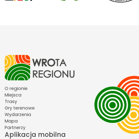
O regionie
Miejsca
Trasy
Gry terenowe
Wydarzenia
Mapa
Partnerzy
Aplikacja mobilna