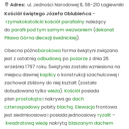
Adres:
ul. Jedności Narodowej 8, 58-210 Łagiewniki
Kościół świętego Józefa Oblubieńca
–
rzymskokatolicki
kościół parafialny
należący
do
parafii pod tym samym wezwaniem
(
dekanat
Piława Górna
diecezji świdnickiej
).
Obecna późno
barokowa
forma świątyni związana
jest z ostatnią
odbudową
po
pożarze
z dnia 26
września 1797 roku. Świątynia została wzniesiona na
miejscu dawnej
kaplicy
o konstrukcji szachulcowej i
zachował zbliżony do niej kształt (została
dobudowana tylko
wieża
).
Kościół
posiada
plan
prostokąta
i nakrywa go
dach
czterospadowy
pobity
blachą
.
Elewacja
frontowa
jest siedmioosiowa i posiada jednoosiowy
ryzalit
–
kwadratową
wieżę
nakrytą
blaszanym
dachem