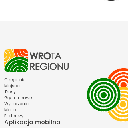
O regionie
Miejsca
Trasy
Gry terenowe
Wydarzenia
Mapa
Partnerzy
Aplikacja mobilna