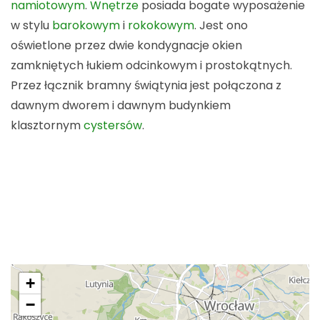
namiotowym
.
Wnętrze
posiada bogate wyposażenie
w stylu
barokowym
i
rokokowym
. Jest ono
oświetlone przez dwie kondygnacje okien
zamkniętych łukiem odcinkowym i prostokątnych.
Przez łącznik bramny świątynia jest połączona z
dawnym dworem i dawnym budynkiem
klasztornym
cystersów
.
+
−