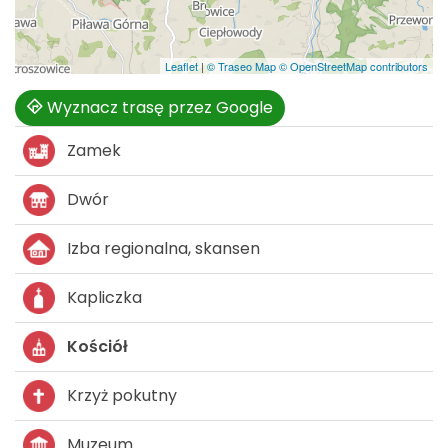
Leaflet
|
© Traseo Map
© OpenStreetMap contributors
Wyznacz trasę przez Google
Zamek
Dwór
Izba regionalna, skansen
Kapliczka
Kościół
Krzyż pokutny
Muzeum