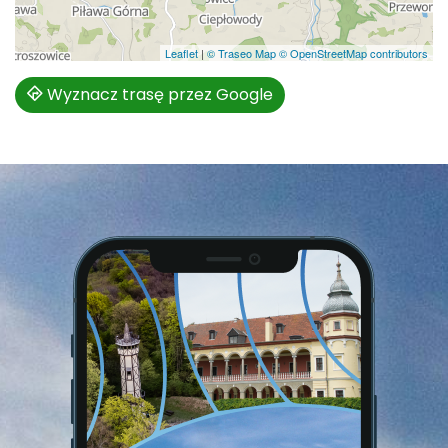
Leaflet
|
© Traseo Map
© OpenStreetMap contributors
Wyznacz trasę przez Google