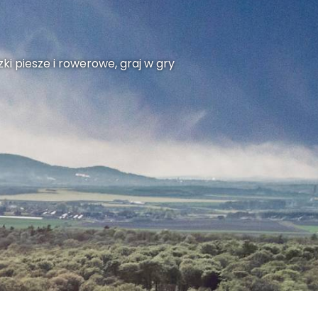
ki piesze i rowerowe, graj w gry