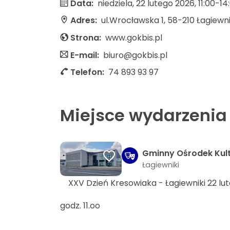
Data:
niedziela, 22 lutego 2026, 11:00-14
Adres:
ul.Wrocławska 1, 58-210 Łagiewni
Strona:
www.gokbis.pl
E-mail:
biuro@gokbis.pl
Telefon:
74 893 93 97
Miejsce wydarzenia
Gminny Ośrodek Kultu
Łagiewniki
XXV Dzień Kresowiaka - Łagiewniki 22 lut
godz. 11.oo