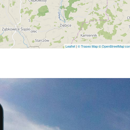
Leaflet
|
© Traseo Map
© OpenStreetMap cont