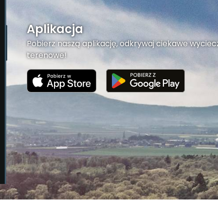
Aplikacja
Pobierz naszą aplikację, odkrywaj ciekawe wyciecz
terenowe!