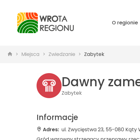
O regionie
Miejsca
Zwiedzanie
Zabytek
Dawny zamek
Zabytek
Informacje
Adres:
ul. Zwycięstwa 23, 55-080 Kąty
Gród warowny strzegący przeprawy rzecznej 