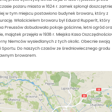
zasie pożaru miasta w 1624 r. zamek spłonął doszczętnie 
iej w tym miejscu postawiono budynek browaru, który z
urację. Właścicielem browaru był Eduard Rupperlt, który
ina Preussów dobudowała pokoje gościnne, letni ogród or
ie, majątek przejęła w 1938 r. Miejska Kasa Oszczędnościo
orny Niemców wysiedlanych z tych okolic. Obecnie swoją
 i Sportu. Do naszych czasów ze średniowiecznego grodu
 dawnym browarem.