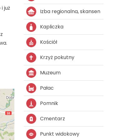
i już
Izba regionalna, skansen
Kapliczka
az
Kościół
wa.
Krzyż pokutny
Muzeum
Pałac
Pomnik
Cmentarz
Punkt widokowy