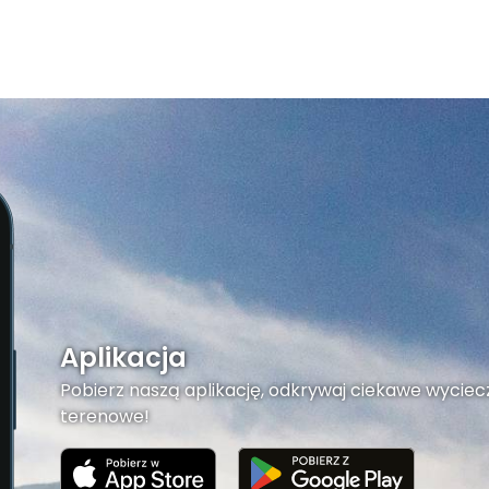
Aplikacja
Pobierz naszą aplikację, odkrywaj ciekawe wyciecz
terenowe!