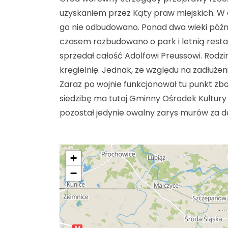
uzyskaniem przez Kąty praw miejskich. W c
go nie odbudowano. Ponad dwa wieki późn
czasem rozbudowano o park i letnią resta
sprzedał całość Adolfowi Preussowi. Rodz
kręgielnię. Jednak, ze względu na zadłużen
Zaraz po wojnie funkcjonował tu punkt zb
siedzibę ma tutaj Gminny Ośrodek Kultury
pozostał jedynie owalny zarys murów za
+
−