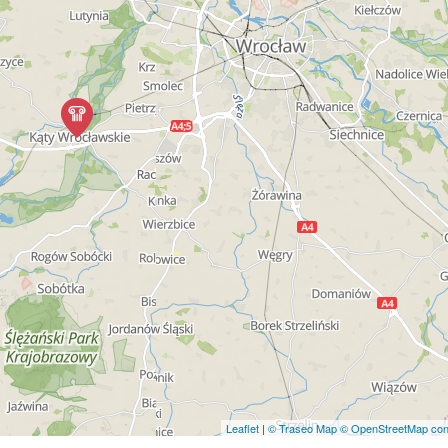
Leaflet
|
© Traseo Map
© OpenStreetMap cont