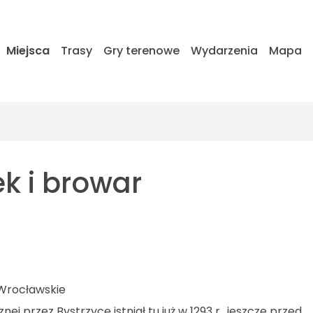
Miejsca
Trasy
Gry terenowe
Wydarzenia
Mapa
 i browar
 Wrocławskie
przez Bystrzycę istniał tu już w 1293 r., jeszcze przed