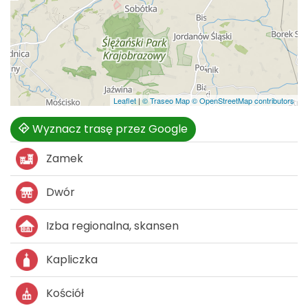
Leaflet
|
© Traseo Map
© OpenStreetMap contributors
Wyznacz trasę przez Google
Zamek
Dwór
Izba regionalna, skansen
Kapliczka
Kościół