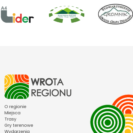
O regionie
Miejsca
Trasy
Gry terenowe
Wydarzenia