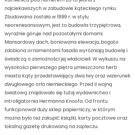
najciekawszych w zabudowie kąteckiego rynku.
Zbudowana została w 1899 r. w stylu
neorenesansowym, jest to budowla trzypiętrowa,
wyraźnie góruje nad pozostałymi domami.
Mansardowy dach, boniowana elewacja, bogato
zdobiona ornamentami fasada wyróżniają budowlę i
świadczą o zamożności jej właścicieli. W wykuszu na
wysokości pierwszego piętra umieszczono herb
miasta Kąty przedstawiający dwa lwy oraz wizerunek
dwugłowego orła niemieckiego. Przed II wojną
światową znajdowało się tutaj wydawnictwo i
introligatornia Hermanna Knoofa. Od frontu
funkcjonował duży sklep papierniczy, w którym
można było też zakupić książki, karty pocztowe oraz
lokalną gazetę drukowaną na zapleczu.