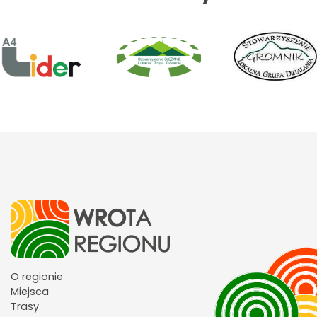
O regionie
Miejsca
Trasy