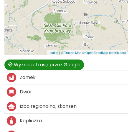
Leaflet
|
© Traseo Map
© OpenStreetMap contributors
Wyznacz trasę przez Google
Zamek
Dwór
Izba regionalna, skansen
Kapliczka