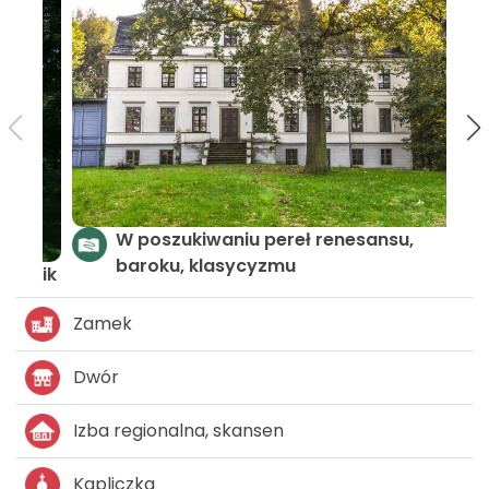
Szlak zamków i pałaców - LGD Gromnik
Zamek
Dwór
Izba regionalna, skansen
Kapliczka