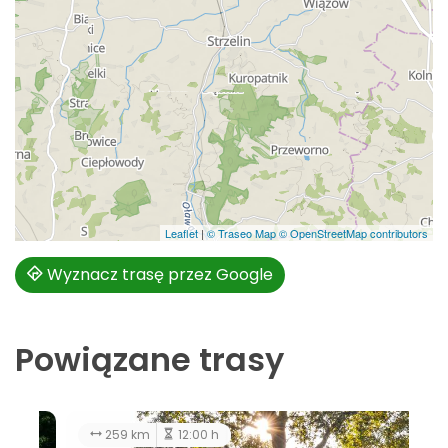
Leaflet
|
© Traseo Map
© OpenStreetMap contributors
Wyznacz trasę przez Google
Powiązane trasy
174 km
10:00 h
łatwy