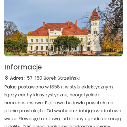
Informacje
Adres:
57-160 Borek Strzeliński
Pałac postawiono w 1858 r. w stylu eklektycznym.
Łączy cechy klasycystyczne, neogotyckie i
neorenesansowe. Piętrowa budowla powstała na
planie prostokąta. Od wschodu zdobi ją kwadratowa
wieża. Elewację frontową od strony ogrodu dekorują
ryzality. Dziś pałac, znakomicie odrestaurowany,