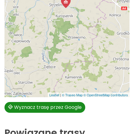
Leaflet
|
© Traseo Map
© OpenStreetMap contributors
Wyznacz trasę przez Google
Powiązane trasy