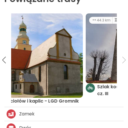
44.3 km
4:03 h
łatwy
Szlak kościołów i kaplic LGD Gromnik -
cz. III
ik
Zamek
Dwór