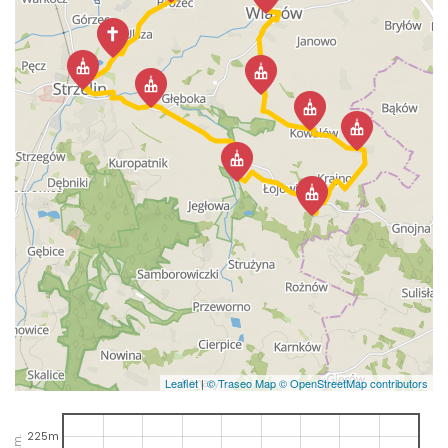
Leaflet
|
© Traseo Map
© OpenStreetMap contributors
225m