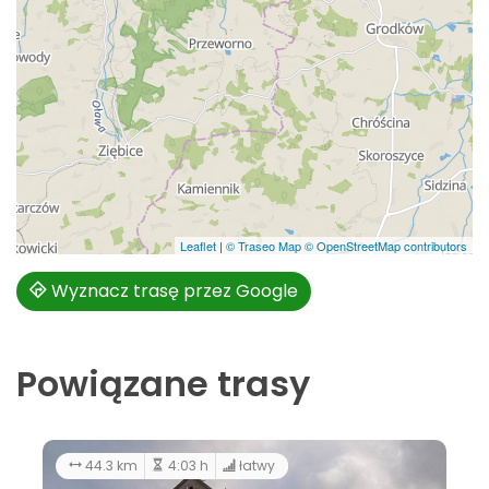
Leaflet
|
© Traseo Map
© OpenStreetMap contributors
Wyznacz trasę przez Google
Powiązane trasy
63.2 km