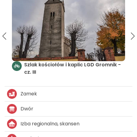
Gromnik -
Szlak zamków i pałaców LGD Gromnik
pętla północna
Zamek
Dwór
Izba regionalna, skansen