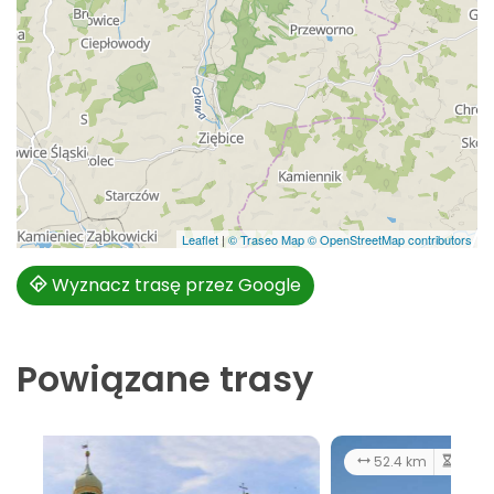
Leaflet
|
© Traseo Map
© OpenStreetMap contributors
Wyznacz trasę przez Google
Powiązane trasy
52.4 km
7:00 h
średni