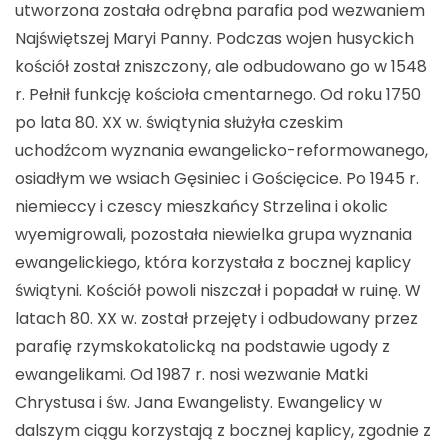
utworzona została odrębna parafia pod wezwaniem
Najświętszej Maryi Panny. Podczas wojen husyckich
kościół został zniszczony, ale odbudowano go w 1548
r. Pełnił funkcję kościoła cmentarnego. Od roku 1750
po lata 80. XX w. świątynia służyła czeskim
uchodźcom wyznania ewangelicko-reformowanego,
osiadłym we wsiach Gęsiniec i Gościęcice. Po 1945 r.
niemieccy i czescy mieszkańcy Strzelina i okolic
wyemigrowali, pozostała niewielka grupa wyznania
ewangelickiego, która korzystała z bocznej kaplicy
świątyni. Kościół powoli niszczał i popadał w ruinę. W
latach 80. XX w. został przejęty i odbudowany przez
parafię rzymskokatolicką na podstawie ugody z
ewangelikami. Od 1987 r. nosi wezwanie Matki
Chrystusa i św. Jana Ewangelisty. Ewangelicy w
dalszym ciągu korzystają z bocznej kaplicy, zgodnie z