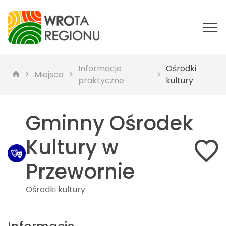
Informacje
Ośrodki
Miejsca
praktyczne
kultury
Gminny Ośrodek
Kultury w
Przewornie
Ośrodki kultury