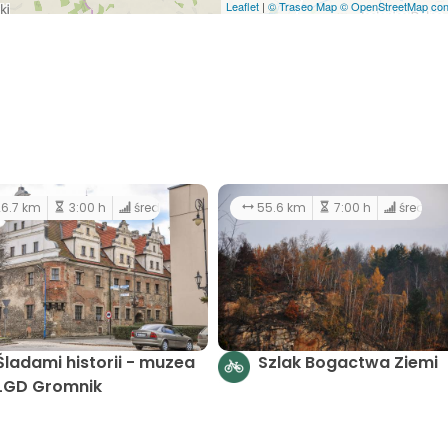
Leaflet
|
© Traseo Map
© OpenStreetMap cont
6.7 km
3:00 h
średni
55.6 km
7:00 h
średni
Śladami historii - muzea
Szlak Bogactwa Ziemi
LGD Gromnik