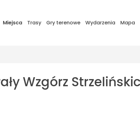
Miejsca
Trasy
Gry terenowe
Wydarzenia
Mapa
rały Wzgórz Strzeliński