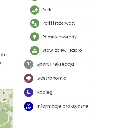
Park
Parki i rezerwaty
Pomnik przyrody
Staw, zalew, jezioro
etu
do
Sport i rekreacja
Gastronomia
Nocleg
Informacje praktyczne