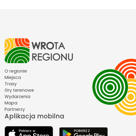
O regionie
Miejsca
Trasy
Gry terenowe
Wydarzenia
Mapa
Partnerzy
Aplikacja mobilna