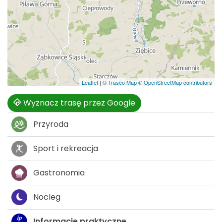
Leaflet
|
© Traseo Map
© OpenStreetMap contributors
Wyznacz trasę przez Google
Przyroda
Sport i rekreacja
Gastronomia
Nocleg
Informacje praktyczne