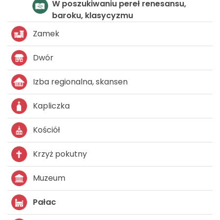
Szlak zamków i pałaców
Zamek
Dwór
Izba regionalna, skansen
Kapliczka
Kościół
Krzyż pokutny
Muzeum
Pałac