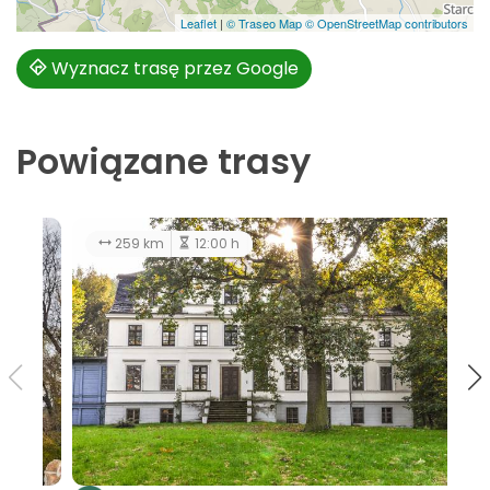
Leaflet
|
© Traseo Map
© OpenStreetMap contributors
Wyznacz trasę przez Google
Powiązane trasy
128 km
5:00 h