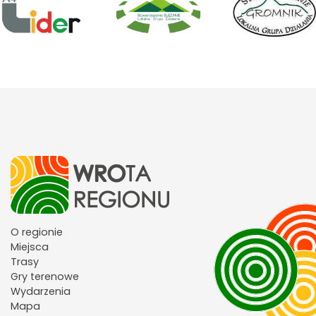
O regionie
Miejsca
Trasy
Gry terenowe
Wydarzenia
Mapa