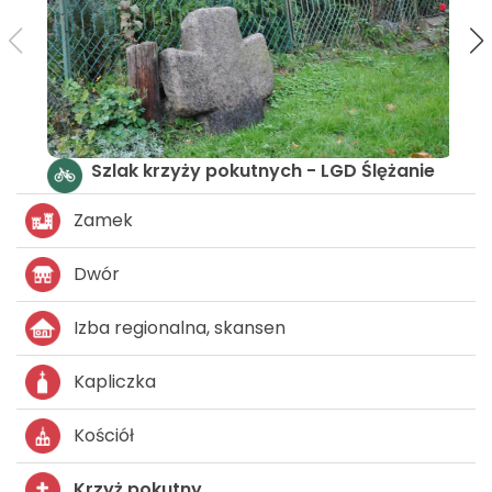
Średniowiecznym traktem
Zamek
Dwór
Izba regionalna, skansen
Kapliczka
Kościół
Krzyż pokutny