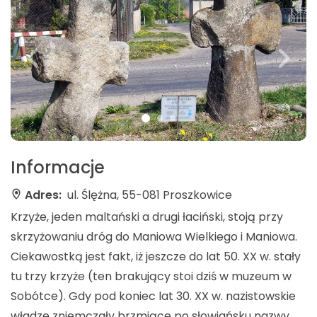
Informacje
Adres:
ul. Ślężna, 55-081 Proszkowice
Krzyże, jeden maltański a drugi łaciński, stoją przy
skrzyżowaniu dróg do Maniowa Wielkiego i Maniowa.
Ciekawostką jest fakt, iż jeszcze do lat 50. XX w. stały
tu trzy krzyże (ten brakujący stoi dziś w muzeum w
Sobótce). Gdy pod koniec lat 30. XX w. nazistowskie
władze zniemczały brzmiące po słowiańsku nazwy