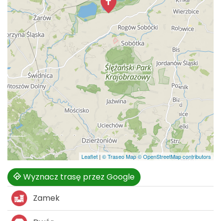
Leaflet
|
© Traseo Map
© OpenStreetMap contributors
Wyznacz trasę przez Google
Zamek