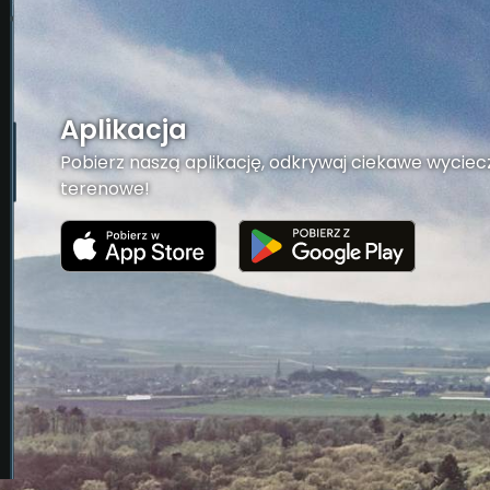
Aplikacja
Pobierz naszą aplikację, odkrywaj ciekawe wyciecz
terenowe!