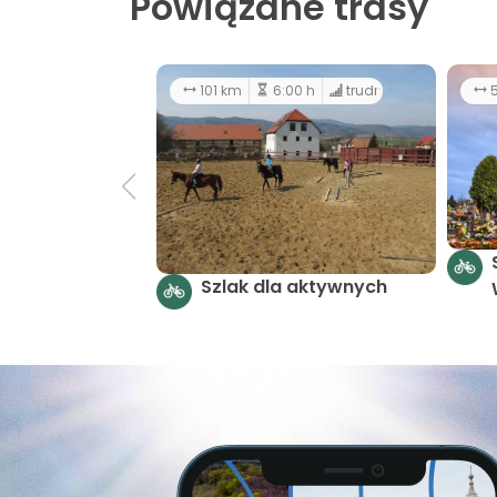
Powiązane trasy
101 km
6:00 h
trudny
5
Szlak dla aktywnych