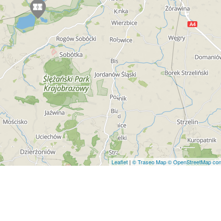
Leaflet
|
© Traseo Map
© OpenStreetMap cont