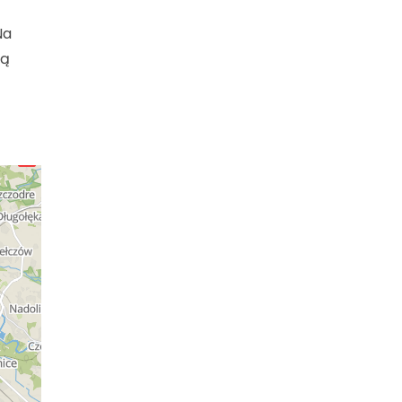
Na
wą