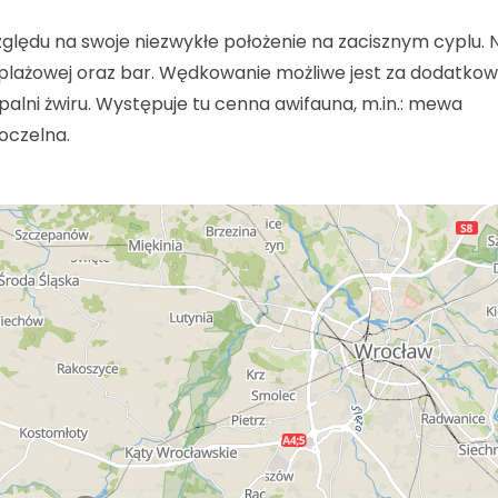
lędu na swoje niezwykłe położenie na zacisznym cyplu. 
 plażowej oraz bar. Wędkowanie możliwe jest za dodatko
palni żwiru. Występuje tu cenna awifauna, m.in.: mewa
łoczelna.