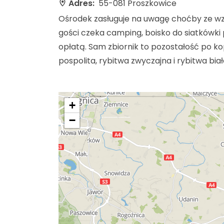
Adres:
55-081 Proszkowice
Ośrodek zasługuje na uwagę choćby ze wzg
gości czeka camping, boisko do siatkówki
opłatą. Sam zbiornik to pozostałość po ko
pospolita, rybitwa zwyczajna i rybitwa bia
+
−