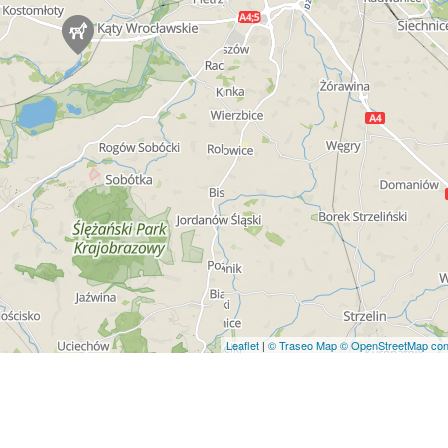
Leaflet
|
© Traseo Map
© OpenStreetMap cont