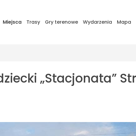
Miejsca
Trasy
Gry terenowe
Wydarzenia
Mapa
ziecki „Stacjonata” St