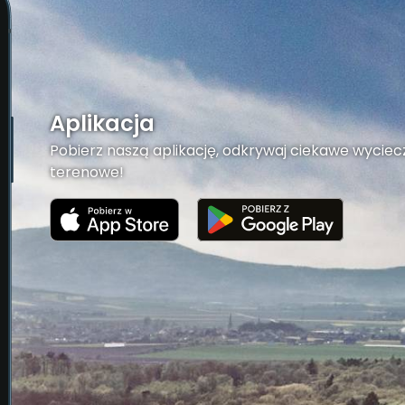
Aplikacja
Pobierz naszą aplikację, odkrywaj ciekawe wyciecz
terenowe!