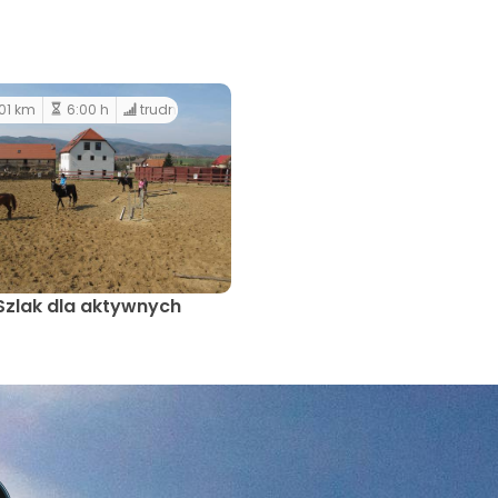
01 km
6:00 h
trudny
Szlak dla aktywnych