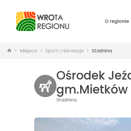
O regionie
Miejsca
Sport i rekreacja
Stadnina
Ośrodek Jeźd
gm.Mietków
Stadnina