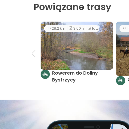
Powiązane trasy
28.2 km
3:00 h
łatwy
1
Rowerem do Doliny
Bystrzycy