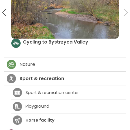
Cycling to By
alin Trail
Nature
Sport & recreation
Sport & recreation center
Playground
Horse facility