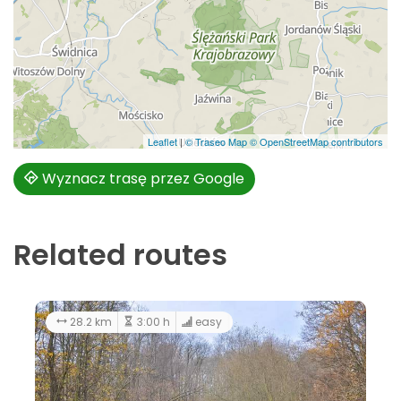
Leaflet
|
© Traseo Map
© OpenStreetMap contributors
Wyznacz trasę przez Google
Related routes
6:00 h
hard
28.2 km
3:00 h