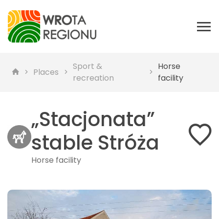
Sport &
Horse
Places
recreation
facility
„Stacjonata”
stable Stróża
Horse facility